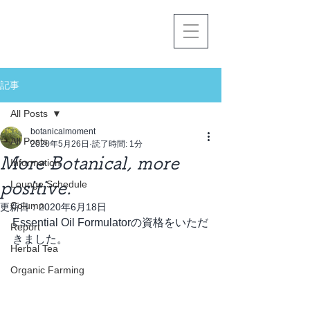
記事
All Posts
botanicalmoment
All Posts
2020年5月26日
読了時間: 1分
More Botanical, more
Information
positive.
Lounge Schedule
Column
更新日：
2020年6月18日
Essential Oil Formulatorの資格をいただ
Report
きました。
Herbal Tea
Organic Farming