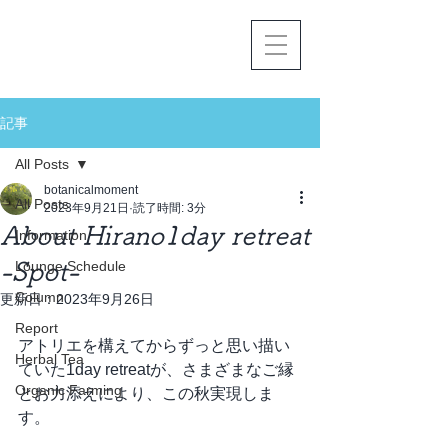
記事
All Posts
botanicalmoment
All Posts
2023年9月21日
読了時間: 3分
About Hirano1day retreat
Information
-Spot-
Lounge Schedule
Column
更新日：
2023年9月26日
Report
アトリエを構えてからずっと思い描い
Herbal Tea
ていた1day retreatが、さまざまなご縁
Organic Farming
とお力添えにより、この秋実現しま
す。