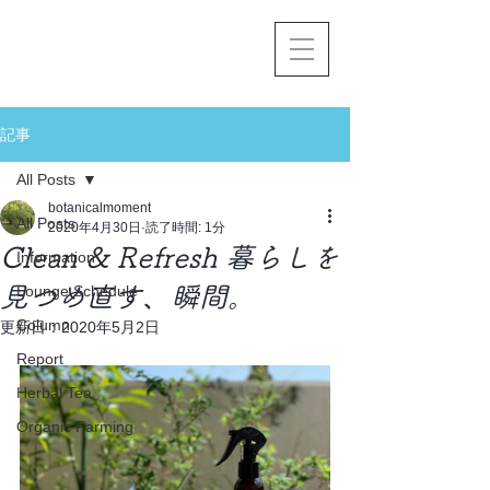
記事
All Posts
botanicalmoment
All Posts
2020年4月30日
読了時間: 1分
Clean & Refresh 暮らしを
Information
見つめ直す、瞬間。
Lounge Schedule
Column
更新日：
2020年5月2日
Report
Herbal Tea
Organic Farming