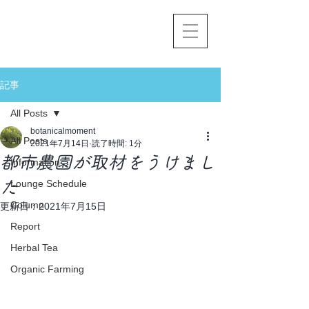
記事
All Posts
botanicalmoment
All Posts
2021年7月14日
読了時間: 1分
都市農園が取材をうけまし
Information
た
Lounge Schedule
Column
更新日：
2021年7月15日
Report
Herbal Tea
Organic Farming